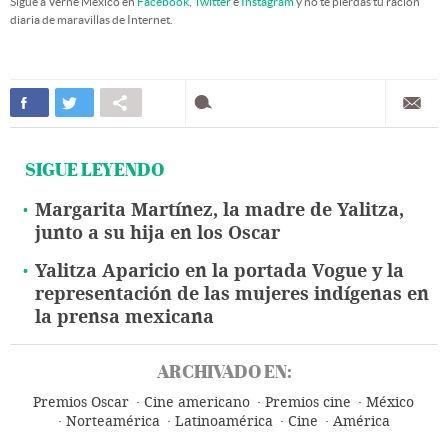
Sigue a Verne México en
Facebook
,
Twitter
e
Instagram
y no te pierdas tu ración
diaria de maravillas de Internet.
SIGUE LEYENDO
Margarita Martínez, la madre de Yalitza,
junto a su hija en los Oscar
Yalitza Aparicio en la portada Vogue y la
representación de las mujeres indígenas en
la prensa mexicana
ARCHIVADO EN:
Premios Oscar
Cine americano
Premios cine
México
Norteamérica
Latinoamérica
Cine
América