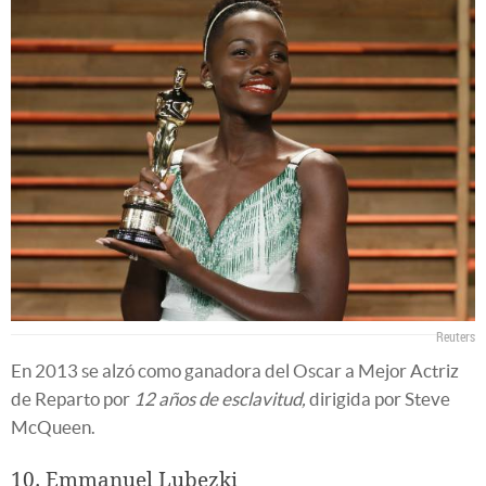
Reuters
En 2013 se alzó como ganadora del Oscar a Mejor Actriz
de Reparto por
12 años de esclavitud,
dirigida por Steve
McQueen.
10. Emmanuel Lubezki