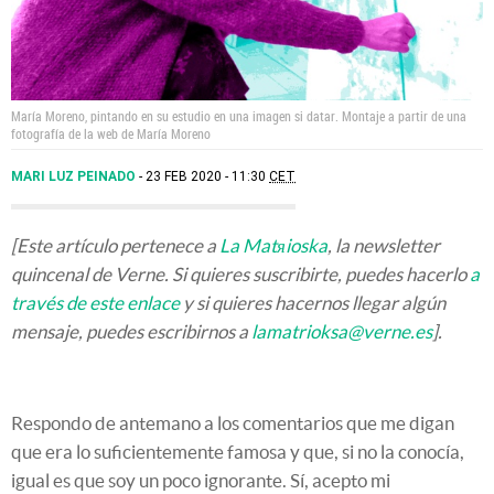
María Moreno, pintando en su estudio en una imagen si datar. Montaje a partir de una
fotografía de la web de María Moreno
MARI LUZ PEINADO
23 FEB 2020 - 11:30
CET
[Este artículo pertenece a
La Matяioska
, la newsletter
quincenal de Verne. Si quieres suscribirte, puedes hacerlo
a
través de este enlace
y si quieres hacernos llegar algún
mensaje, puedes escribirnos a
lamatrioksa@verne.es
].
Respondo de antemano a los comentarios que me digan
que era lo suficientemente famosa y que, si no la conocía,
igual es que soy un poco ignorante. Sí, acepto mi