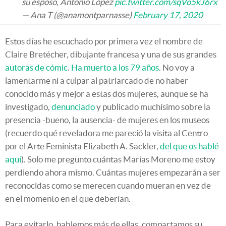
su esposo, Antonio López
pic.twitter.com/sqVo5kJ6rx
— Ana T (@anamontparnasse)
February 17, 2020
Estos días he escuchado por primera vez el nombre de
Claire Bretécher, dibujante francesa y una de sus grandes
autoras de cómic
.
Ha muerto a los 79 años
. No voy a
lamentarme ni a culpar al patriarcado de no haber
conocido más y mejor a estas dos mujeres, aunque se ha
investigado,
denunciado
y publicado muchísimo sobre la
presencia -bueno, la ausencia- de mujeres en los museos
(recuerdo qué reveladora me pareció la visita al Centro
por el Arte Feminista Elizabeth A. Sackler,
del que os hablé
aquí
). Solo me pregunto cuántas Marías Moreno me estoy
perdiendo ahora mismo. Cuántas mujeres empezarán a ser
reconocidas como se merecen cuando mueran en vez de
en el momento en el que deberían.
Para evitarlo, hablemos más de ellas, compartamos su