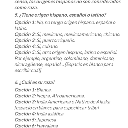
censo, los orígenes hispanos no son considerados
como raza.
5. ¿Tiene origen hispano, español o latino?
Opción 1:
No, no tengo origen hispano, español o
latino.
Opción 2:
Sí, mexicano, mexicoamericano, chicano.
Opción 3
: Sí, puertorriqueño.
Opción 4:
Sí, cubano.
Opción 5:
Sí, otro origen hispano, latino o español.
Por ejemplo, argentino, colombiano, dominicano,
nicaragüense, español… [Espacio en blanco para
escribir cuál]
6. ¿Cuál es su raza?
Opción 1:
Blanca.
Opción 2:
Negra, Afroamericana.
Opción 3:
India Americana o Nativo de Alaska
[espacio en blanco para especificar tribu]
Opción 4:
India asiática
Opción 5:
Japonesa
Opción 6:
Hawaiana