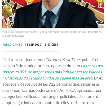
Pablo Isla, presidente de Inditex. Montaje de Anabel Bueno a partir de una fotografía de
Miguel Riopa/Getty
PABLO CANTÓ
15 SEP 2020 - 18:43
CEST
El diario estadounidense
The New York Times
publicó el
pasado 9 de septiembre un reportaje titulado
Las caras del
poder: un 80% de las personas más influyentes son blancas
incluso cuando Estados Unidos se vuelve más diverso
. En él,
aparecen los rostros de las 922 personas que, según este
diario, son “las más poderosas de América”, agrupadas por
categorías (políticos, altos rangos policiales, directores de
empresas) e indicando cuántos de ellos son blancos –la