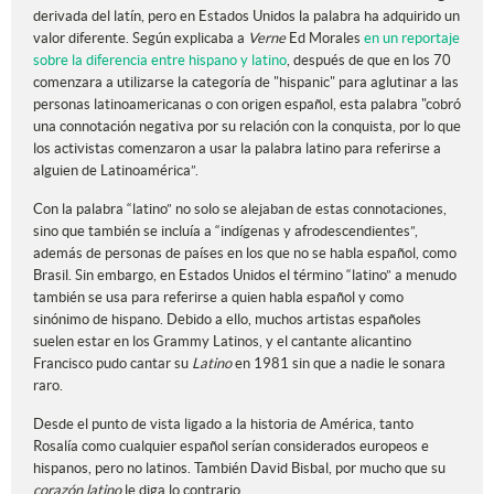
derivada del latín, pero en Estados Unidos la palabra ha adquirido un
valor diferente. Según explicaba a
Verne
Ed Morales
en un reportaje
sobre la diferencia entre hispano y latino
, después de que en los 70
comenzara a utilizarse la categoría de "hispanic" para aglutinar a las
personas latinoamericanas o con origen español, esta palabra "cobró
una connotación negativa por su relación con la conquista, por lo que
los activistas comenzaron a usar la palabra latino para referirse a
alguien de Latinoamérica”.
Con la palabra “latino” no solo se alejaban de estas connotaciones,
sino que también se incluía a “indígenas y afrodescendientes”,
además de personas de países en los que no se habla español, como
Brasil. Sin embargo, en Estados Unidos el término “latino” a menudo
también se usa para referirse a quien habla español y como
sinónimo de hispano. Debido a ello, muchos artistas españoles
suelen estar en los Grammy Latinos, y el cantante alicantino
Francisco pudo cantar su
Latino
en 1981 sin que a nadie le sonara
raro.
Desde el punto de vista ligado a la historia de América, tanto
Rosalía como cualquier español serían considerados europeos e
hispanos, pero no latinos. También David Bisbal, por mucho que su
corazón latino
le diga lo contrario.