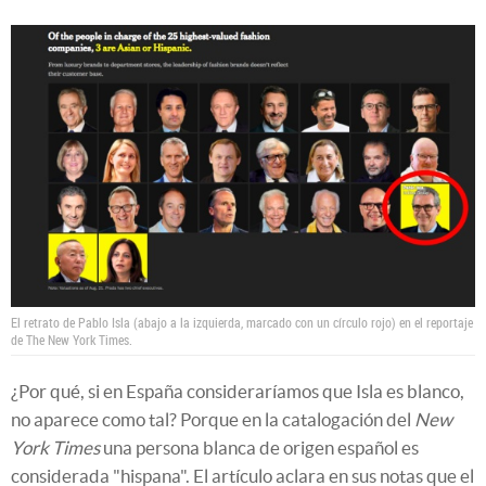
El retrato de Pablo Isla (abajo a la izquierda, marcado con un círculo rojo) en el reportaje
de The New York Times.
¿Por qué, si en España consideraríamos que Isla es blanco,
no aparece como tal? Porque en la catalogación del
New
York Times
una persona blanca de origen español es
considerada "hispana". El artículo aclara en sus notas que el