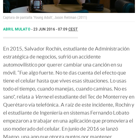
Captura de pantalla 'Young Adult', Jason Reitman (2011)
ABRIL MULATO
23 JUN 2016 - 07:09
CEST
En 2015, Salvador Rochín, estudiante de Administración
estratégica de negocios, sufrió un accidente
automovilístico por querer cambiar una canción en su
móvil. “Fue algo fuerte. No te das cuenta del efecto que
tiene el celular hasta que vives esas situaciones. Lo usas
todo el tiempo, cuando manejas, cuando caminas. No es
sano”, relata a
Verne
el estudiante del Tec de Monterrey en
Querétaro vía telefónica. A raíz de este incidente, Rochín y
el estudiante de Ingeniería en sistemas Fernando Lobato
empezaron a trabajar en una aplicación que promoviera el
uso moderado del celular. En junio de 2016 se lanzó
Magoo, una app que otorga puntos por mantener