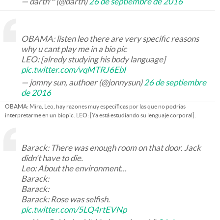
— darth™ (@darth)
26 de septiembre de 2016
OBAMA: listen leo there are very specific reasons
why u cant play me in a bio pic
LEO: [alredy studying his body language]
pic.twitter.com/vqMTRJ6EbI
— jomny sun, authoer (@jonnysun)
26 de septiembre
de 2016
OBAMA: Mira, Leo, hay razones muy específicas por las que no podrías
interpretarme en un biopic. LEO: [Ya está estudiando su lenguaje corporal].
Barack: There was enough room on that door. Jack
didn't have to die.
Leo: About the environment...
Barack:
Barack:
Barack: Rose was selfish.
pic.twitter.com/5LQ4rtEVNp