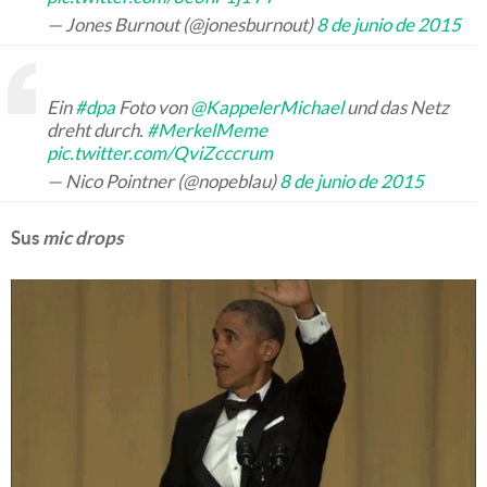
— Jones Burnout (@jonesburnout)
8 de junio de 2015
Ein
#dpa
Foto von
@KappelerMichael
und das Netz
dreht durch.
#MerkelMeme
pic.twitter.com/QviZcccrum
— Nico Pointner (@nopeblau)
8 de junio de 2015
Sus
mic drops