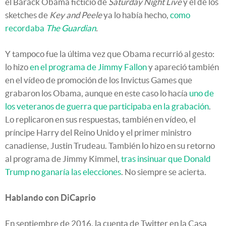
el Barack Obama ficticio de
Saturday Night Live
y el de los
sketches de
Key and Peele
ya lo había hecho,
como
recordaba
The Guardian
.
Y tampoco fue la última vez que Obama recurrió al gesto:
lo hizo
en el programa de Jimmy Fallon
y apareció también
en el vídeo de promoción de los Invictus Games que
grabaron los Obama, aunque en este caso lo hacía
uno de
los veteranos de guerra que participaba en la grabación
.
Lo replicaron en sus respuestas, también en vídeo, el
príncipe Harry del Reino Unido y el primer ministro
canadiense, Justin Trudeau. También lo hizo en su retorno
al programa de Jimmy Kimmel,
tras insinuar que Donald
Trump no ganaría las elecciones
. No siempre se acierta.
Hablando con DiCaprio
En septiembre de 2016, la cuenta de Twitter en la Casa