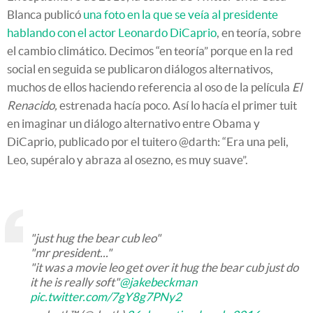
Blanca publicó
una foto en la que se veía al presidente
hablando con el actor Leonardo DiCaprio
, en teoría, sobre
el cambio climático. Decimos “en teoría” porque en la red
social en seguida se publicaron diálogos alternativos,
muchos de ellos haciendo referencia al oso de la película
El
Renacido,
estrenada hacía poco. Así lo hacía el primer tuit
en imaginar un diálogo alternativo entre Obama y
DiCaprio, publicado por el tuitero @darth: “Era una peli,
Leo, supéralo y abraza al osezno, es muy suave”.
"just hug the bear cub leo"
"mr president..."
"it was a movie leo get over it hug the bear cub just do
it he is really soft"
@jakebeckman
pic.twitter.com/7gY8g7PNy2