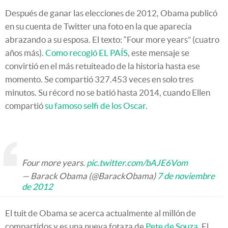
Después de ganar las elecciones de 2012, Obama publicó
en su cuenta de Twitter una foto en la que aparecía
abrazando a su esposa. El texto: “Four more years” (cuatro
años más).
Como recogió EL PAÍS
, este mensaje se
convirtió en el más retuiteado de la historia hasta ese
momento. Se compartió 327.453 veces en solo tres
minutos. Su récord no se batió hasta 2014, cuando Ellen
compartió
su famoso selfi de los Oscar
.
Four more years.
pic.twitter.com/bAJE6Vom
— Barack Obama (@BarackObama)
7 de noviembre
de 2012
El tuit de Obama se acerca actualmente al millón de
compartidos y es una nueva fotaza de
Pete de Souza
. El