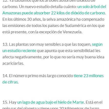
12. Ya sabíamos que los árboles absorben dióxido de
carbono. Un nuevo estudio detalla cuánto:
un solo árbol del
Amazonas puede absorber 22 kilos de dióxido de carbono
.
En los últimos 30 años, la selva amazónica ha compensado
las emisiones de todos los países de Sudamérica en los que
está presente, con la excepción de Venezuela.
13. Las plantas son muy sensibles a que las toquen,
según
un estudio reciente
que apunta que esta sensibilidad les
afecta negativamente, por lo que no sería muy buena idea
acariciarlas.
14. El número primo más largo conocido
tiene 23 millones
de cifras
.
15. Hay
un lago de agua bajo el hielo de Marte
. Está en el
polo sur del planeta y tiene unos 20 kilómetros de largo.