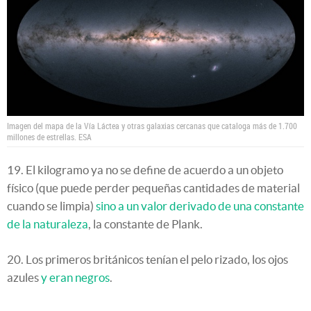
Imagen del mapa de la Vía Láctea y otras galaxias cercanas que cataloga más de 1.700
millones de estrellas.
ESA
19. El kilogramo ya no se define de acuerdo a un objeto
físico (que puede perder pequeñas cantidades de material
cuando se limpia)
sino a un valor derivado de una constante
de la naturaleza
, la constante de Plank.
20. Los primeros británicos tenían el pelo rizado, los ojos
azules
y eran negros
.