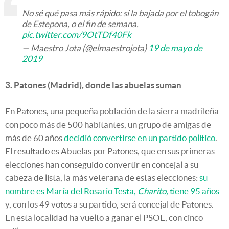
No sé qué pasa más rápido: si la bajada por el tobogán
de Estepona, o el fin de semana.
pic.twitter.com/9OtTDf40Fk
— Maestro Jota (@elmaestrojota)
19 de mayo de
2019
3. Patones (Madrid), donde las abuelas suman
En Patones, una pequeña población de la sierra madrileña
con poco más de 500 habitantes, un grupo de amigas de
más de 60 años
decidió convertirse en un partido político
.
El resultado es Abuelas por Patones, que en sus primeras
elecciones han conseguido convertir en concejal a su
cabeza de lista, la más veterana de estas elecciones:
su
nombre es María del Rosario Testa,
Charito,
tiene 95 años
y, con los 49 votos a su partido, será concejal de Patones.
En esta localidad ha vuelto a ganar el PSOE, con cinco