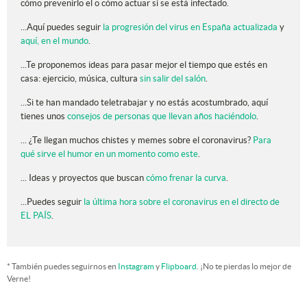
cómo prevenirlo el o cómo actuar si se está infectado.
...Aquí puedes seguir
la progresión del virus en España actualizada
y
aquí, en el mundo
.
...Te proponemos ideas para pasar mejor el tiempo que estés en
casa: ejercicio, música, cultura
sin salir del salón
.
...Si te han mandado teletrabajar y no estás acostumbrado, aquí
tienes unos
consejos de personas que llevan años haciéndolo
.
... ¿Te llegan muchos chistes y memes sobre el coronavirus?
Para
qué sirve el humor en un momento como este
.
... Ideas y proyectos que buscan
cómo frenar la curva
.
...Puedes seguir
la última hora sobre el coronavirus en el directo de
EL PAÍS
.
* También puedes seguirnos en
Instagram
y
Flipboard
. ¡No te pierdas lo mejor de
Verne!