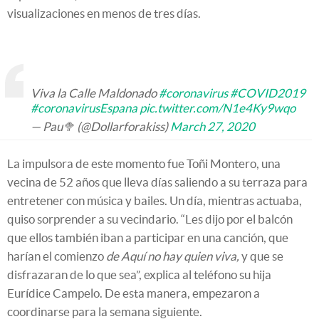
visualizaciones en menos de tres días.
Viva la Calle Maldonado
#coronavirus
#COVID2019
#coronavirusEspana
pic.twitter.com/N1e4Ky9wqo
— Pau🥦 (@Dollarforakiss)
March 27, 2020
La impulsora de este momento fue Toñi Montero, una
vecina de 52 años que lleva días saliendo a su terraza para
entretener con música y bailes. Un día, mientras actuaba,
quiso sorprender a su vecindario. “Les dijo por el balcón
que ellos también iban a participar en una canción, que
harían el comienzo
de Aquí no hay quien viva,
y que se
disfrazaran de lo que sea”, explica al teléfono su hija
Eurídice Campelo. De esta manera, empezaron a
coordinarse para la semana siguiente.