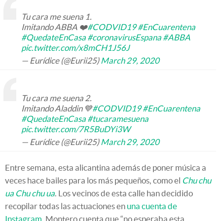
Tu cara me suena 1.
Imitando ABBA ❤️
#CODVID19
#EnCuarentena
#QuedateEnCasa
#coronavirusEspana
#ABBA
pic.twitter.com/x8mCH1J56J
— Eurídice (@Eurii25)
March 29, 2020
Tu cara me suena 2.
Imitando Aladdin 💙
#CODVID19
#EnCuarentena
#QuedateEnCasa
#tucaramesuena
pic.twitter.com/7R5BuDYi3W
— Eurídice (@Eurii25)
March 29, 2020
Entre semana, esta alicantina además de poner música a
veces hace bailes para los más pequeños, como el
Chu chu
ua Chu chu ua
. Los vecinos de esta calle han decidido
recopilar todas las actuaciones en
una cuenta de
Instagram
. Montero cuenta que “no esperaba esta