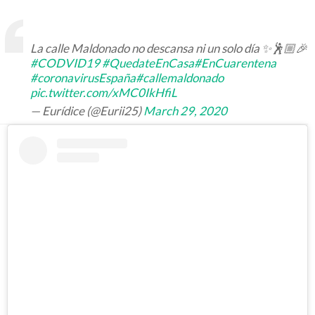
La calle Maldonado no descansa ni un solo día ✨🕺🏼🎉
#CODVID19
#QuedateEnCasa
#EnCuarentena
#coronavirusEspaña
#callemaldonado
pic.twitter.com/xMC0IkHfiL
— Eurídice (@Eurii25)
March 29, 2020