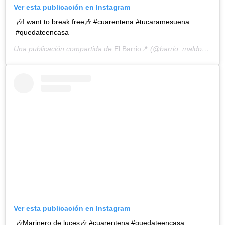
Ver esta publicación en Instagram
🎶I want to break free🎶 #cuarentena #tucaramesuena
#quedateencasa
Una publicación compartida de
El Barrio📍
(@barrio_maldonado_) el
Ver esta publicación en Instagram
🎶Marinero de luces🎶 #cuarentena #quedateencasa