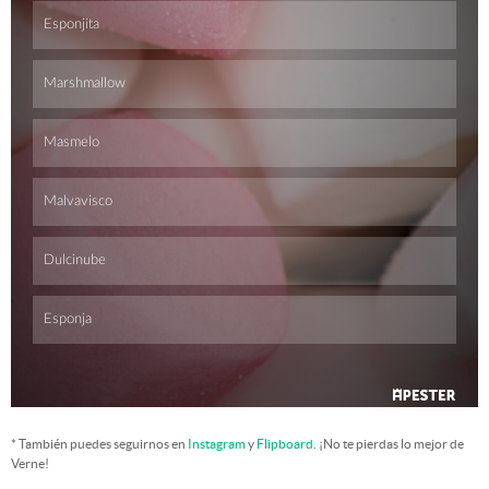
* También puedes seguirnos en
Instagram
y
Flipboard
. ¡No te pierdas lo mejor de
Verne!