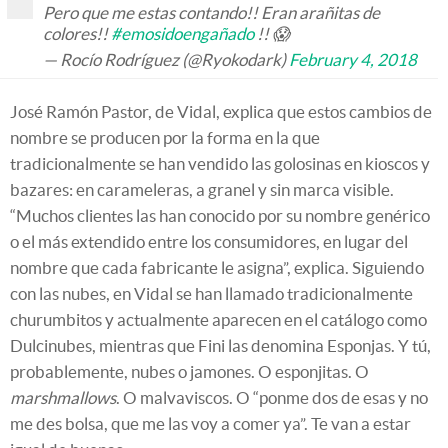
Pero que me estas contando!! Eran arañitas de
colores!!
#emosidoengañado
!! 😱
— Rocío Rodríguez (@Ryokodark)
February 4, 2018
José Ramón Pastor, de Vidal, explica que estos cambios de
nombre se producen por la forma en la que
tradicionalmente se han vendido las golosinas en kioscos y
bazares: en carameleras, a granel y sin marca visible.
“Muchos clientes las han conocido por su nombre genérico
o el más extendido entre los consumidores, en lugar del
nombre que cada fabricante le asigna”, explica. Siguiendo
con las nubes, en Vidal se han llamado tradicionalmente
churumbitos y actualmente aparecen en el catálogo como
Dulcinubes, mientras que Fini las denomina Esponjas. Y tú,
probablemente, nubes o jamones. O esponjitas. O
marshmallows
. O malvaviscos. O “ponme dos de esas y no
me des bolsa, que me las voy a comer ya”. Te van a estar