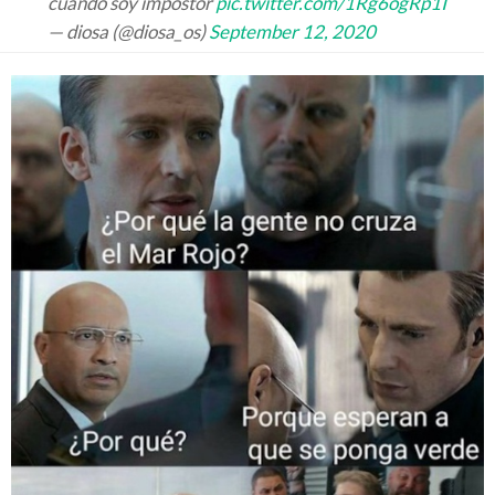
cuando soy impostor
pic.twitter.com/1Rg6ogRp1I
— diosa (@diosa_os)
September 12, 2020