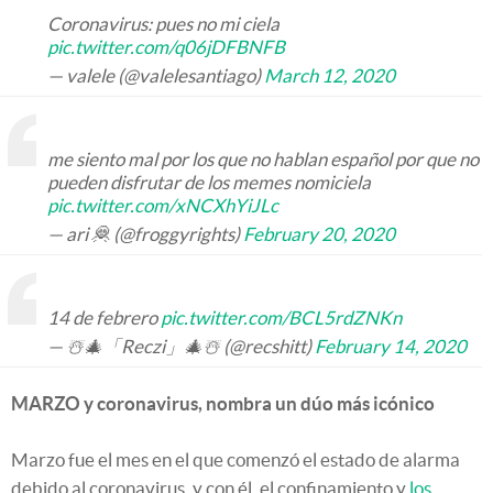
Coronavirus: pues no mi ciela
pic.twitter.com/q06jDFBNFB
— valele (@valelesantiago)
March 12, 2020
me siento mal por los que no hablan español por que no
pueden disfrutar de los memes nomiciela
pic.twitter.com/xNCXhYiJLc
— ari 🦧 (@froggyrights)
February 20, 2020
14 de febrero
pic.twitter.com/BCL5rdZNKn
— ☃️🎄「Reczi」🎄☃️ (@recshitt)
February 14, 2020
MARZO y coronavirus, nombra un dúo más icónico
Marzo fue el mes en el que comenzó el estado de alarma
debido al coronavirus, y con él, el confinamiento y
los