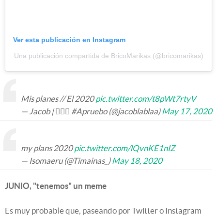
Ver esta publicación en Instagram
Una publicación compartida de BricoMarikas (@bricomarikas)
Mis planes // El 2020
pic.twitter.com/t8pWt7rtyV
— Jacob | 🧚🏼‍♂️ #Apruebo (@jacoblablaa)
May 17, 2020
my plans 2020
pic.twitter.com/lQvnKE1nIZ
— Isomaeru (@Timainas_)
May 18, 2020
JUNIO, "tenemos" un meme
Es muy probable que, paseando por Twitter o Instagram