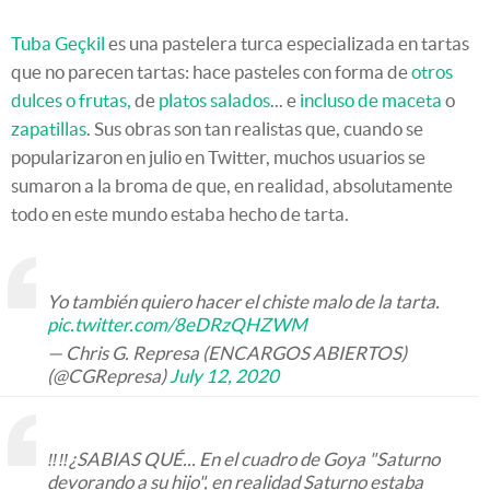
Tuba Geçkil
es una pastelera turca especializada en tartas
que no parecen tartas: hace pasteles con forma de
otros
dulces o frutas,
de
platos salados
... e
incluso de maceta
o
zapatillas
. Sus obras son tan realistas que, cuando se
popularizaron en julio en Twitter, muchos usuarios se
sumaron a la broma de que, en realidad, absolutamente
todo en este mundo estaba hecho de tarta.
Yo también quiero hacer el chiste malo de la tarta.
pic.twitter.com/8eDRzQHZWM
— Chris G. Represa (ENCARGOS ABIERTOS)
(@CGRepresa)
July 12, 2020
‼️‼️¿SABIAS QUÉ... En el cuadro de Goya "Saturno
devorando a su hijo", en realidad Saturno estaba