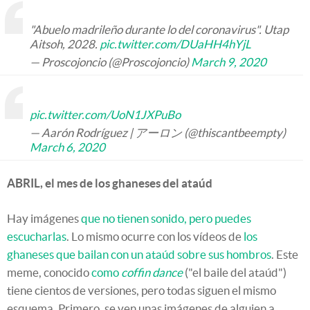
"Abuelo madrileño durante lo del coronavirus". Utap
Aitsoh, 2028.
pic.twitter.com/DUaHH4hYjL
— Proscojoncio (@Proscojoncio)
March 9, 2020
pic.twitter.com/UoN1JXPuBo
— Aarón Rodríguez | アーロン (@thiscantbeempty)
March 6, 2020
ABRIL, el mes de los ghaneses del ataúd
Hay imágenes
que no tienen sonido, pero puedes
escucharlas
. Lo mismo ocurre con los vídeos de
los
ghaneses que bailan con un ataúd sobre sus hombros
. Este
meme, conocido
como
coffin dance
("el baile del ataúd")
tiene cientos de versiones, pero todas siguen el mismo
esquema. Primero, se ven unas imágenes de alguien a