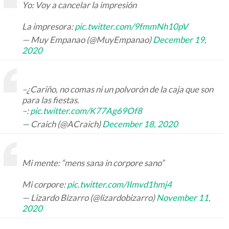
Yo: Voy a cancelar la impresión
La impresora:
pic.twitter.com/9fmmNh10pV
— Muy Empanao (@MuyEmpanao)
December 19,
2020
–¿Cariño, no comas ni un polvorón de la caja que son
para las fiestas.
–:
pic.twitter.com/K77Ag69Of8
— Craich (@ACraich)
December 18, 2020
Mi mente: “mens sana in corpore sano”
Mi corpore:
pic.twitter.com/IImvd1hmj4
— Lizardo Bizarro (@lizardobizarro)
November 11,
2020