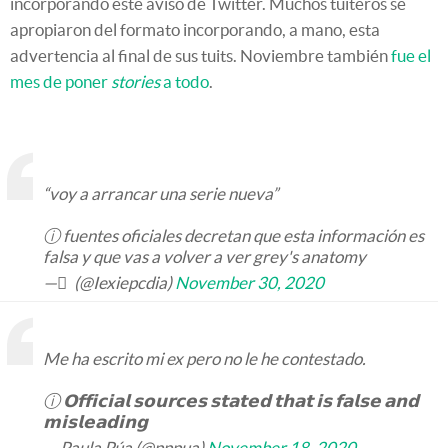
incorporando este aviso de Twitter. Muchos tuiteros se
apropiaron del formato incorporando, a mano, esta
advertencia al final de sus tuits. Noviembre también
fue el
mes de poner
stories
a todo
.
“voy a arrancar una serie nueva”
ⓘ fuentes oficiales decretan que esta información es
falsa y que vas a volver a ver grey's anatomy
— ً (@Iexiepcdia)
November 30, 2020
Me ha escrito mi ex pero no le he contestado.
ⓘ 𝗢𝗳𝗳𝗶𝗰𝗶𝗮𝗹 𝘀𝗼𝘂𝗿𝗰𝗲𝘀 𝘀𝘁𝗮𝘁𝗲𝗱 𝘁𝗵𝗮𝘁 𝗶𝘀 𝗳𝗮𝗹𝘀𝗲 𝗮𝗻𝗱
𝗺𝗶𝘀𝗹𝗲𝗮𝗱𝗶𝗻𝗴
— Paula Púa (@pppua)
November 18, 2020