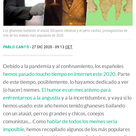
Los ghaneses bailando el ataúd, DiCaprio riéndose y el perro cachas, protagonistas de
tres de los memes más populares de 2020
PABLO CANTÓ
27 DIC 2020 - 09:13
CET
Debido a la pandemia y al confinamiento, los españoles
hemos pasado mucho tiempo en internet este 2020
. Parte
de este tiempo, posiblemente, lo hayamos dedicado a ver
(o hacer) memes.
El humor es un mecanismo para
enfrentarnos a la angustia
y a la incertidumbre, y vaya si lo
hemos usado: este año hemos tenido ghaneses bailando
con un ataúd, perros grandes y chicos, conejos
comunistas... Como
hablar de todos los memes sería
imposible
, hemos recopilado algunos de los más populares