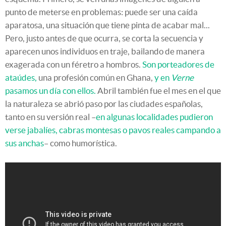
punto de meterse en problemas: puede ser una caída
aparatosa, una situación que tiene pinta de acabar mal...
Pero, justo antes de que ocurra, se corta la secuencia y
aparecen unos individuos en traje, bailando de manera
exagerada con un féretro a hombros.
Son porteadores de
ataúdes,
una profesión común en Ghana,
y en
Verne
pasamos un día con ellos.
Abril también fue el mes en el que
la naturaleza se abrió paso por las ciudades españolas,
tanto en su versión real –
en algunas localidades pudieron
verse jabalíes, cabras montesas o pavos reales campando a
sus anchas
– como humorística.