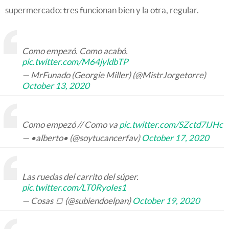
supermercado: tres funcionan bien y la otra, regular.
Como empezó. Como acabó.
pic.twitter.com/M64jyldbTP
— MrFunado (Georgie Miller) (@MistrJorgetorre)
October 13, 2020
Como empezó // Como va
pic.twitter.com/SZctd7IJHc
— •alberto• (@soytucancerfav)
October 17, 2020
Las ruedas del carrito del súper.
pic.twitter.com/LT0RyoIes1
— Cosas 🍞 (@subiendoelpan)
October 19, 2020