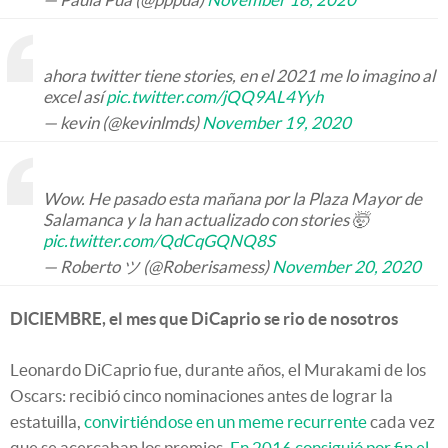
ahora twitter tiene stories, en el 2021 me lo imagino al
excel así
pic.twitter.com/jQQ9AL4Yyh
— kevin (@kevinlmds)
November 19, 2020
Wow. He pasado esta mañana por la Plaza Mayor de
Salamanca y la han actualizado con stories 🤯
pic.twitter.com/QdCqGQNQ8S
— Roberto ツ (@Roberisamess)
November 20, 2020
DICIEMBRE, el mes que DiCaprio se rio de nosotros
Leonardo DiCaprio fue, durante años, el Murakami de los
Oscars: recibió cinco nominaciones antes de lograr la
estatuilla,
convirtiéndose en un meme recurrente
cada vez
que se acercaban los premios.
En 2016 consiguió por fin el