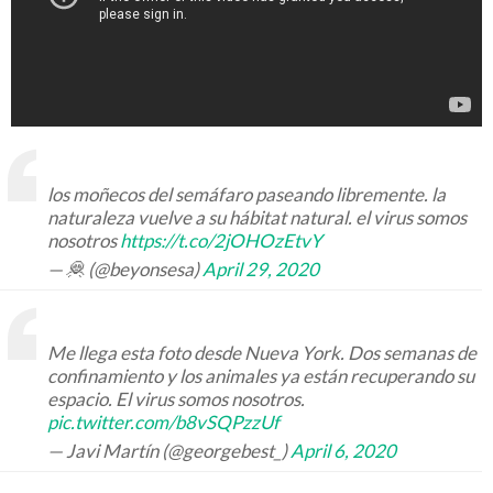
los moñecos del semáfaro paseando libremente. la
naturaleza vuelve a su hábitat natural. el virus somos
nosotros
https://t.co/2jOHOzEtvY
— 🦧 (@beyonsesa)
April 29, 2020
Me llega esta foto desde Nueva York. Dos semanas de
confinamiento y los animales ya están recuperando su
espacio. El virus somos nosotros.
pic.twitter.com/b8vSQPzzUf
— Javi Martín (@georgebest_)
April 6, 2020