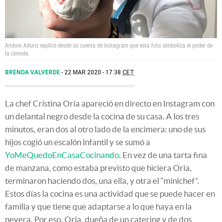
Andoni Aduriz explicó desde su cuenta de Instagram que esta foto simboliza el poder de
la comida.
BRENDA VALVERDE
22 MAR 2020 - 17:38
CET
La chef Cristina Oria apareció en directo en Instagram con
un delantal negro desde la cocina de su casa. A los tres
minutos, eran dos al otro lado de la encimera: uno de sus
hijos cogió un escalón infantil y se sumó a
YoMeQuedoEnCasaCocinando
. En vez de una tarta fina
de manzana, como estaba previsto que hiciera Oria,
terminaron haciendo dos, una ella, y otra el “minichef”.
Estos días la cocina es una actividad que se puede hacer en
familia y que tiene que adaptarse a lo que haya en la
nevera. Por eso, Oria, dueña de un catering y de dos