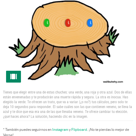
Tienes que elegir entre una de estas chuches: una verde, una roja y otra azul. Dos de ellas
están envenenadas y te producirán una muerte rápida y segura. La otra es inocua. Has
elegido la verde. Te ofrecen un trato, que va a variar (¿o no?) tus cálculos, pero solo te
deja 10 segundos para responder. Él sabe cuáles son las que contienen veneno, se lleva la
azul y te dice que esa era una de las que llevaba veneno. Te ofrece cambiar tu elección.
¿qué haces ahora? La solución, haciendo clic en la imagen.
* También puedes seguirnos en
Instagram
y
Flipboard
. ¡No te pierdas lo mejor de
Verne!